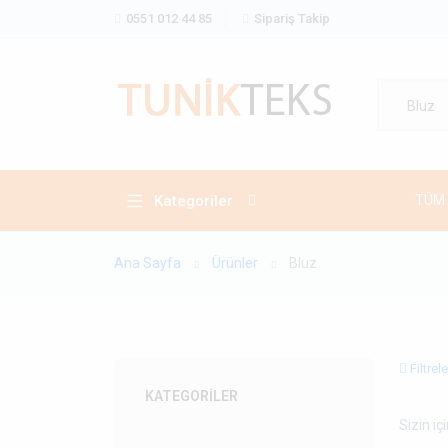
0551 012 44 85
Sipariş Takip
Bluz
Kategoriler
TÜM
Ana Sayfa
Ürünler
Bluz
Filtrele
KATEGORILER
Sizin i