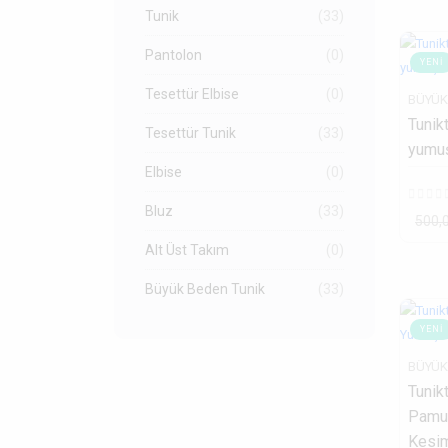
Tunik
(33)
Pantolon
(0)
YENI
Tesettür Elbise
(0)
BÜYÜK
Tunik
Tesettür Tunik
(33)
yumuş
Elbise
(0)
Bluz
(33)
500,
Alt Üst Takım
(0)
Büyük Beden Tunik
(33)
YENI
BÜYÜK
Tunik
Pamu
Kesim