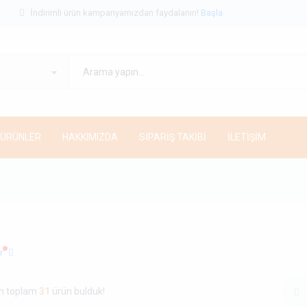
İndirimli ürün kampanyamızdan faydalanın!
Başla
 ÜRÜNLER
HAKKIMIZDA
SİPARİŞ TAKİBİ
İLETİŞİM
r
çin toplam
31
ürün bulduk!