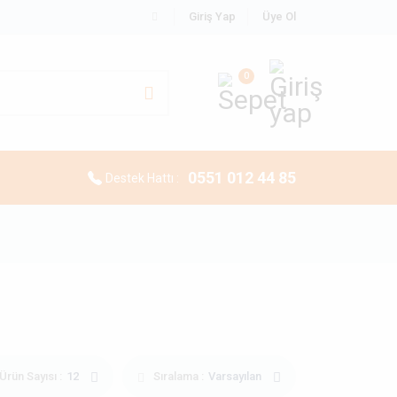
Giriş Yap
Üye Ol
0
0551 012 44 85
Destek Hattı :
Ürün Sayısı :
12
Sıralama :
Varsayılan