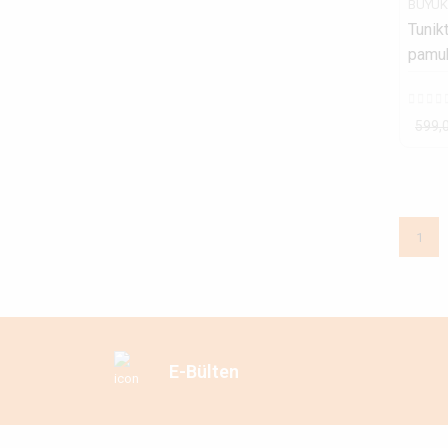
BÜYÜK
Tunik
pamuk
599,
1
E-Bülten