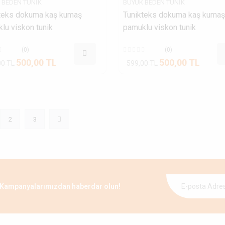
 BEDEN TUNIK
BÜYÜK BEDEN TUNIK
teks dokuma kaş kumaş
Tunikteks dokuma kaş kumaş
lu viskon tunik
pamuklu viskon tunik
(0)
(0)
500,00 TL
500,00 TL
00 TL
599,00 TL
2
3
Kampanyalarımızdan haberdar olun!