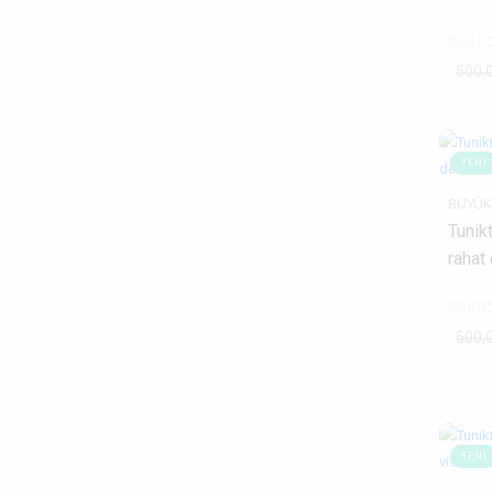
500,
YENI
BÜYÜK
Tunik
rahat
500,
YENI