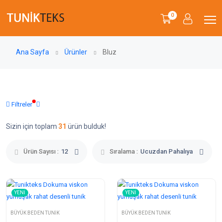
0
Ana Sayfa
Ürünler
Bluz
Filtreler
Sizin için toplam
31
ürün bulduk!
Ürün Sayısı :
12
Sıralama :
Ucuzdan Pahalıya
YENI
YENI
BÜYÜK BEDEN TUNIK
BÜYÜK BEDEN TUNIK