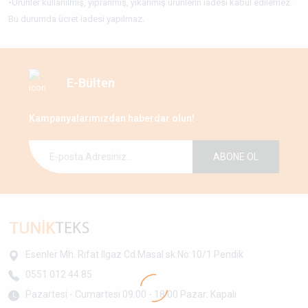
•Ürünler kullanılmış, yıpranmış, yıkanmış ürünlerin iadesi kabul edilemez.
Bu durumda ücret iadesi yapılmaz.
E-Bülten
Kampanyalarımızdan haberdar olun!
ABONE OL
Esenler Mh. Rıfat Ilgaz Cd.Masal sk.No:10/1 Pendik
0551 012 44 85
Pazartesi - Cumartesi 09:00 - 18:00 Pazar: Kapalı